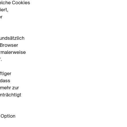
welche Cookies
ert,
r
rundsätzlich
 Browser
ormalerweise
.
tiger
 dass
 mehr zur
nträchtigt
e Option