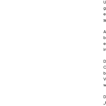
U
g
e
w
A
b
e
i
D
C
b
V
w
D
„