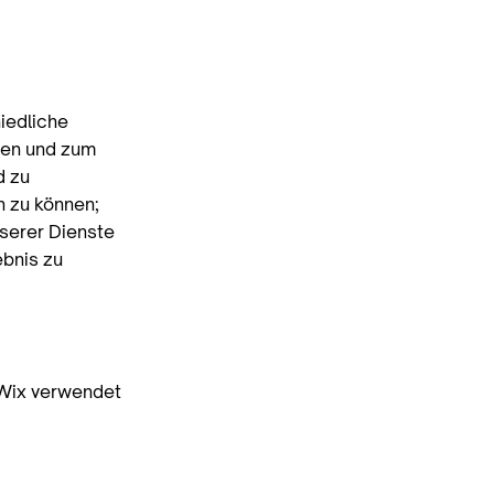
iedliche
den und zum
d zu
n zu können;
nserer Dienste
ebnis zu
 Wix verwendet