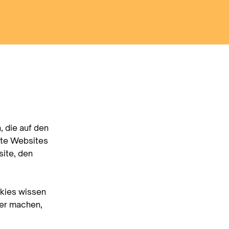
, die auf den
mte Websites
site, den
okies wissen
her machen,