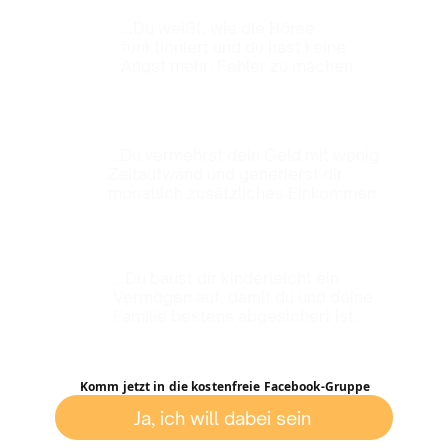
...Du weißt, wie die Börse
funktioniert und du hast keine
Angst mehr, Fehler zu machen.
...Du vermehrst dein Geld mit wenig
Zeitaufwand und generierst dir
monatlich zusätzliches Einkommen.
...Du baust dir kinderleicht ein
Vermögen auf, damit du und deine
Familie bestens abgesichert ist.
Komm jetzt in die kostenfreie Facebook-Gruppe
Ja, ich will dabei sein