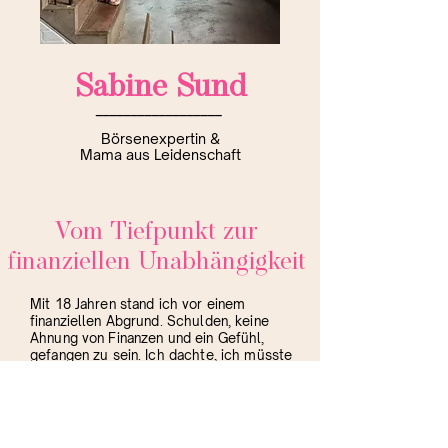
Sabine Sund
__________________
Börsenexpertin &
Mama aus Leidenschaft
Vom Tiefpunkt zur
finanziellen Unabhängigkeit
Mit 18 Jahren stand ich vor einem
finanziellen Abgrund. Schulden, keine
Ahnung von Finanzen und ein Gefühl,
gefangen zu sein. Ich dachte, ich müsste
mein Leben lang kämpfen, um mich
finanziell über Wasser zu halten. Einige
Jahre später begann ich neu zu denken -
und es veränderte sich alles. Schritt für
Schritt lernte ich, wie ich mein Geld für